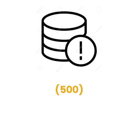
(
500
)