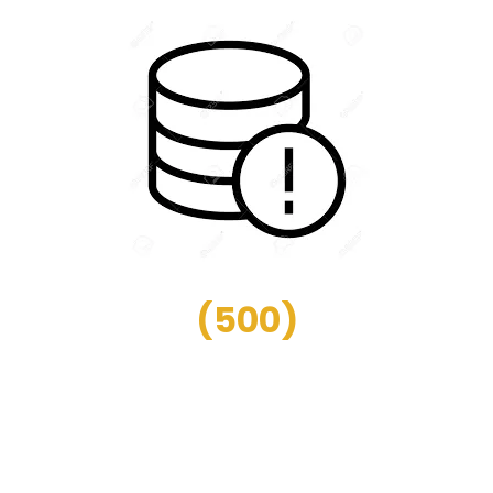
(
500
)