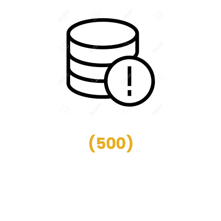
(
500
)