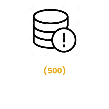
(
500
)