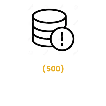
(
500
)