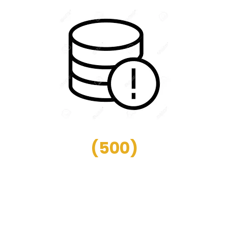
(
500
)