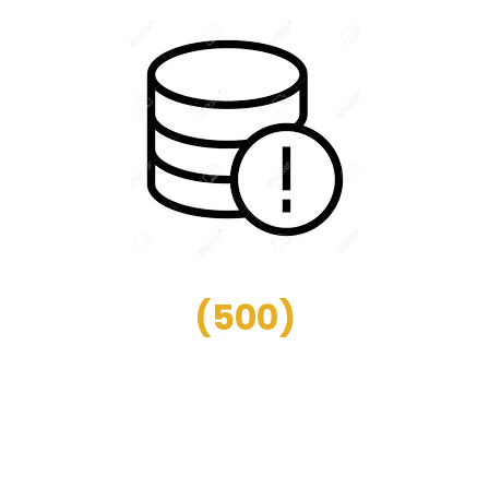
(
500
)