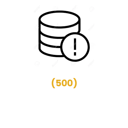
(
500
)