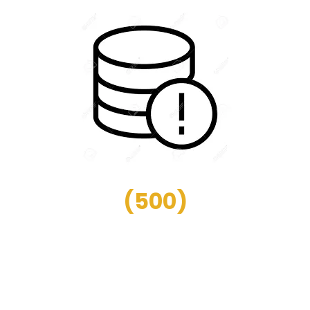
(
500
)