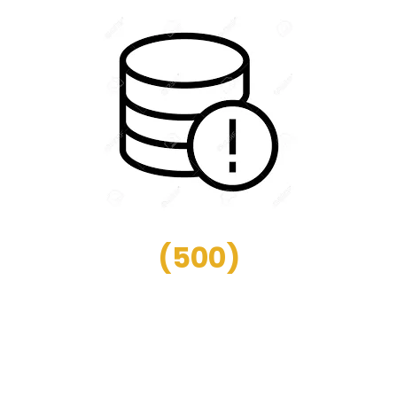
(
500
)