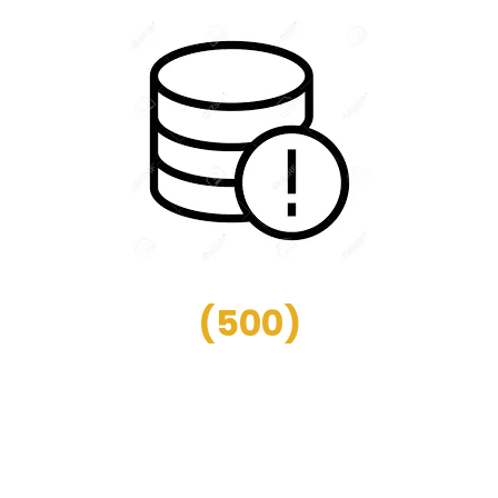
(
500
)