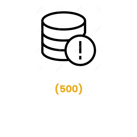
(
500
)