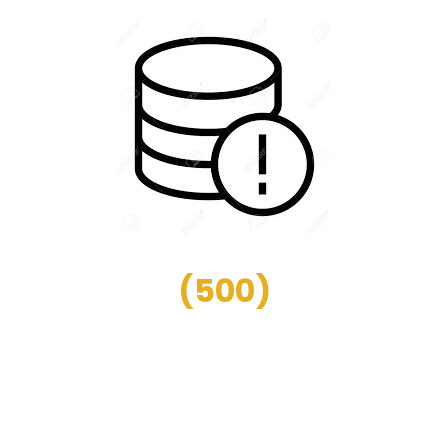
(
500
)