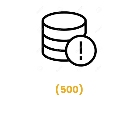
(
500
)