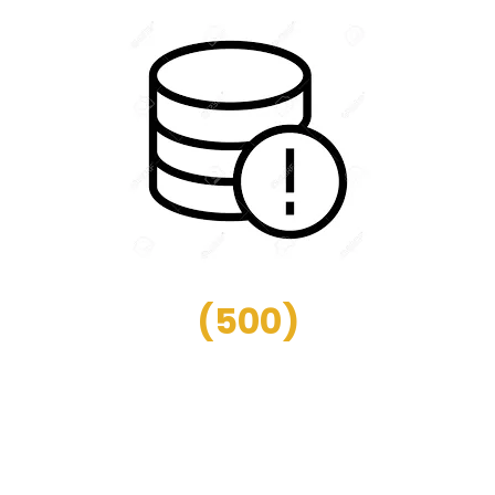
(
500
)