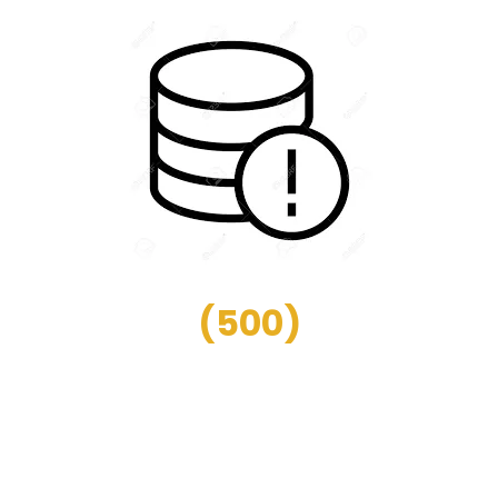
(
500
)