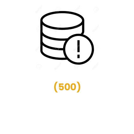
(
500
)