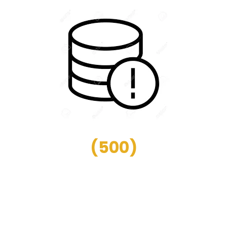
(
500
)