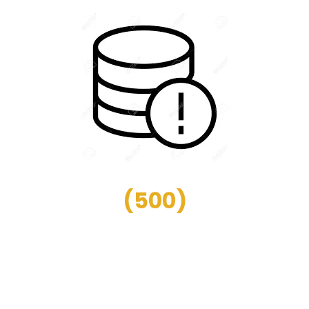
(
500
)