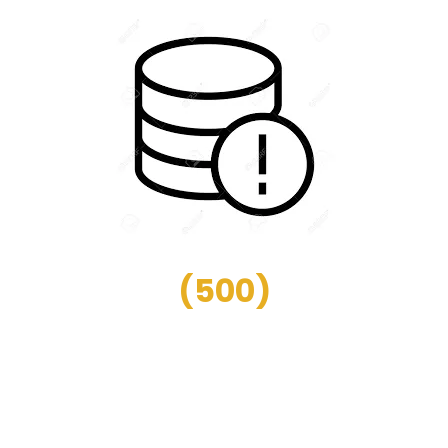
(
500
)