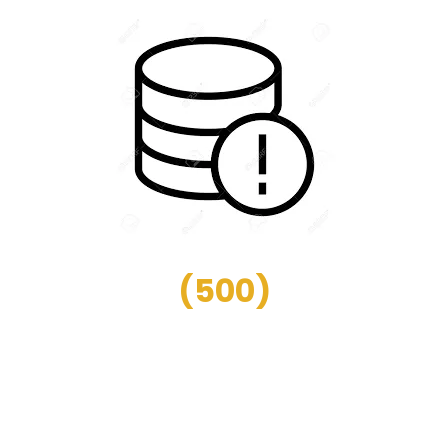
(
500
)