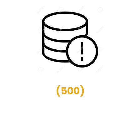
(
500
)