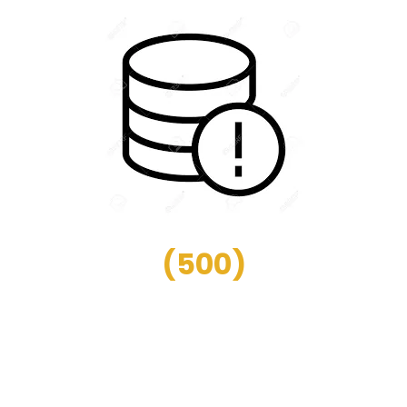
(
500
)