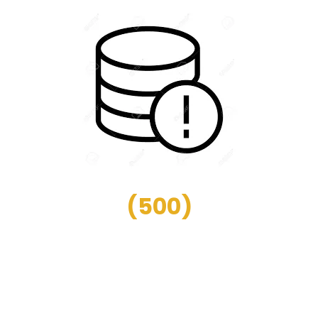
(
500
)