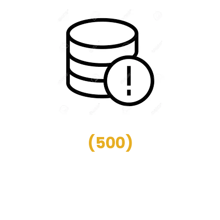
(
500
)