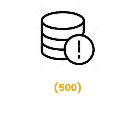
(
500
)