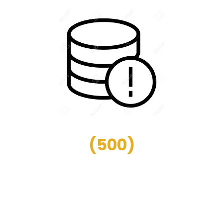
(
500
)