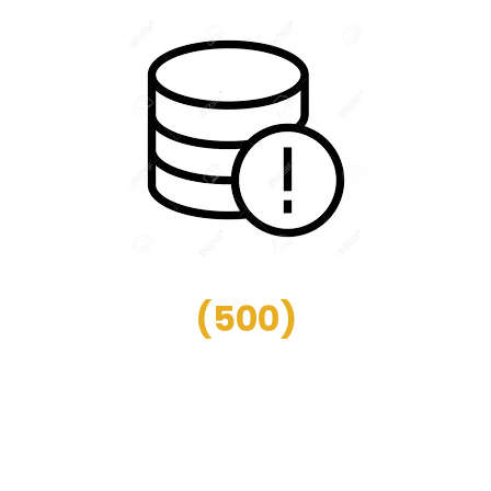
(
500
)