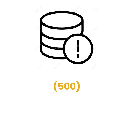
(
500
)