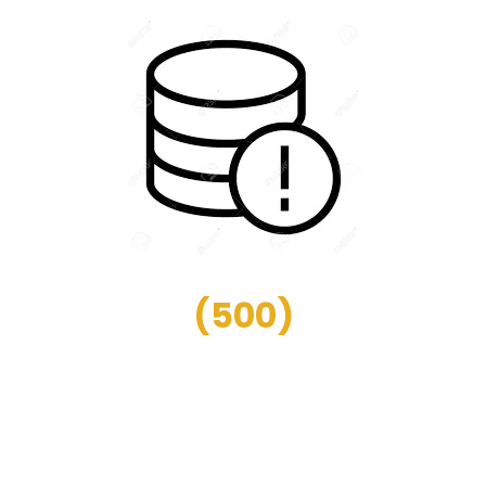
(
500
)