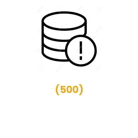
(
500
)