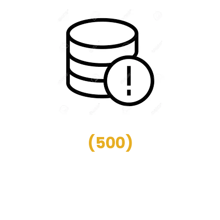
(
500
)