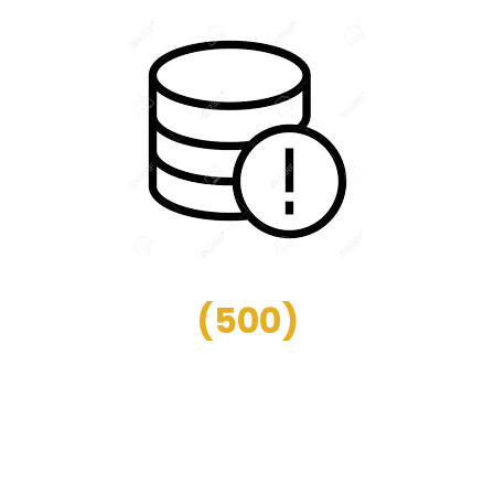
(
500
)