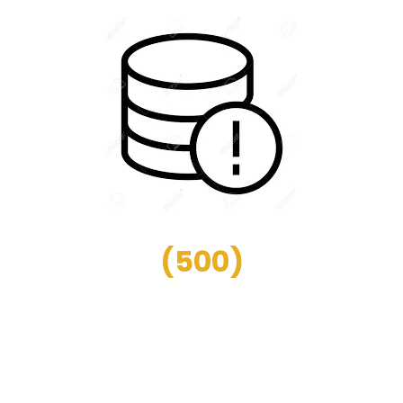
(
500
)