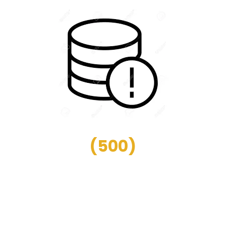
(
500
)