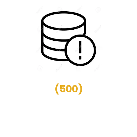
(
500
)