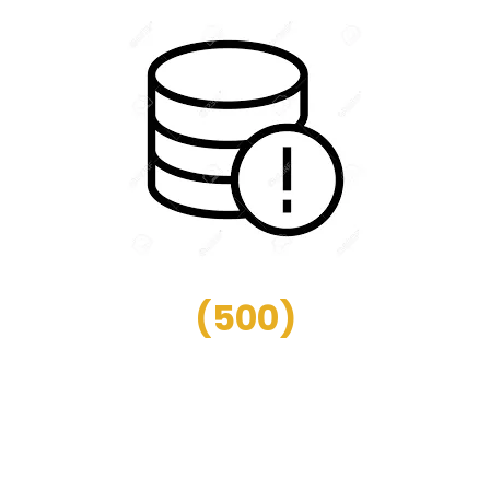
(
500
)