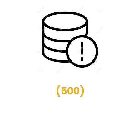
(
500
)