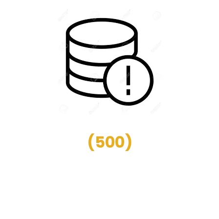
(
500
)