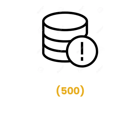
(
500
)