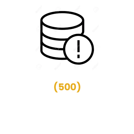
(
500
)