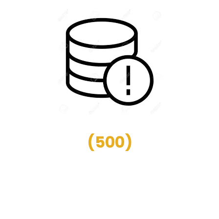
(
500
)