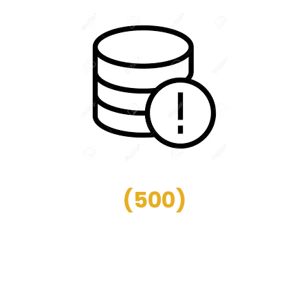
(
500
)